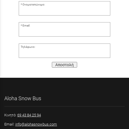
Ονοματεπώνυμο:
Email:
Τηλέφωνο:
Αποστολή
Aloha Snow Bus
Κινητό:
69 43 84 25 94
Email:
info@alohasnowbus.com