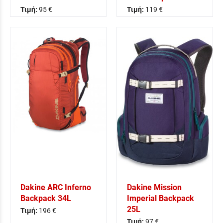
Τιμή:
95 €
Τιμή:
119 €
Dakine ARC Inferno
Dakine Mission
Backpack 34L
Imperial Backpack
25L
Τιμή:
196 €
Τιμή:
97 €