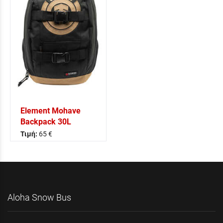
Element Mohave
Backpack 30L
Τιμή:
65 €
Aloha Snow Bus