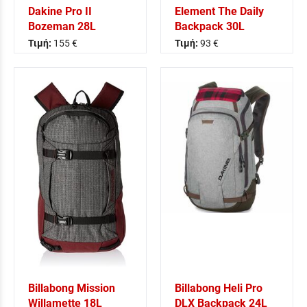
Dakine Pro II
Element The Daily
Bozeman 28L
Backpack 30L
Τιμή:
155 €
Τιμή:
93 €
Billabong Mission
Billabong Heli Pro
Willamette 18L
DLX Backpack 24L