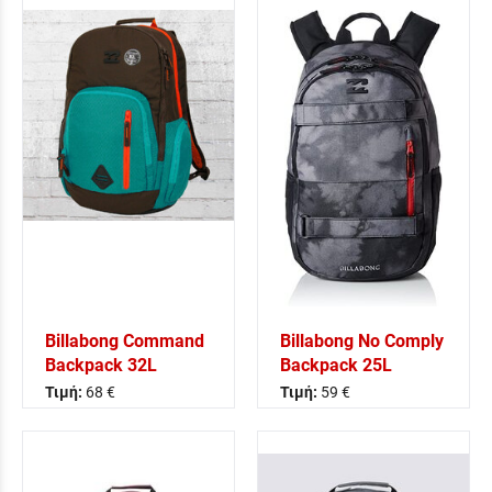
Billabong Command
Billabong No Comply
Backpack 32L
Backpack 25L
Τιμή:
68 €
Τιμή:
59 €