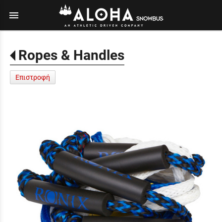
menu
Ropes & Handles
Επιστροφή