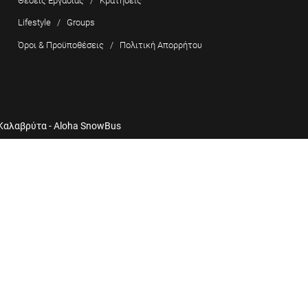
Θέσεις Εργασίας
/
Κρατήσεις
Lifestyle
/
Groups
Όροι & Προϋποθέσεις
/
Πολιτική Απορρήτου
 Καλαβρύτα - Aloha SnowBus