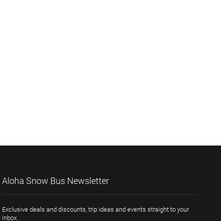
Aloha Snow Bus Newsletter
Exclusive deals and discounts, trip ideas and events straight to your
inbox.