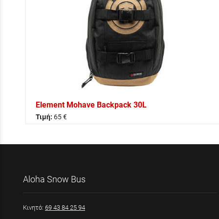
Element Mohave Backpack 30L
Τιμή:
65 €
Aloha Snow Bus
Κινητό:
69 43 84 25 94