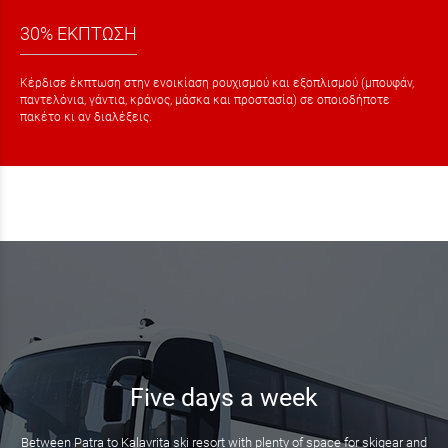
30% ΕΚΠΤΩΣΗ
Κέρδισε έκπτωση στην ενοικίαση ρουχισμού και εξοπλισμού (μπουφάν,
παντελόνια, γάντια, κράνος, μάσκα και προστασία) σε οποιοδήποτε
πακέτο κι αν διαλέξεις.
Five days a week
Between Patra to Kalavrita ski resort with plenty of space for skigear and