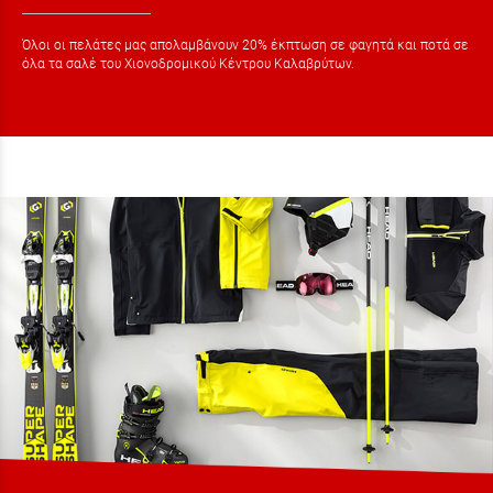
Όλοι οι πελάτες μας απολαμβάνουν 20% έκπτωση σε φαγητά και ποτά σε
όλα τα σαλέ του Χιονοδρομικού Κέντρου Καλαβρύτων.