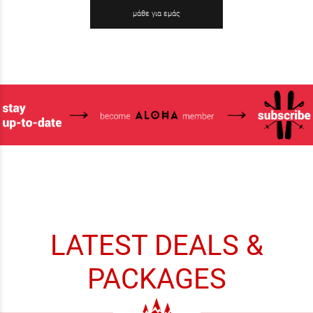
μάθε για εμάς
LATEST DEALS &
PACKAGES